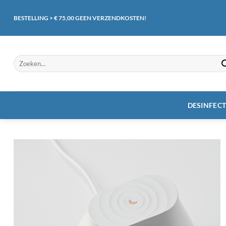
Ga
naar
BESTELLING > € 75,00 GEEN VERZENDKOSTEN!
inhoud
Zoeken
naar:
DESINFEC