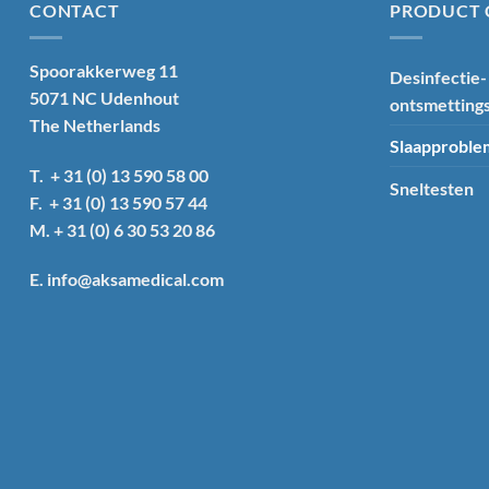
CONTACT
PRODUCT 
Spoorakkerweg 11
Desinfectie-
5071 NC Udenhout
ontsmetting
The Netherlands
Slaapprobl
T. + 31 (0) 13 590 58 00
Sneltesten
F. + 31 (0) 13 590 57 44
M. + 31 (0) 6 30 53 20 86
E. info@aksamedical.com