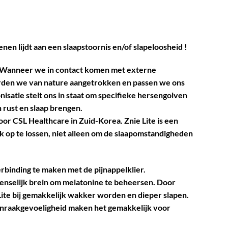
n lijdt aan een slaapstoornis en/of slapeloosheid !
. Wanneer we in contact komen met externe
rden we van nature aangetrokken en passen we ons
isatie stelt ons in staat om specifieke hersengolven
 rust en slaap brengen.
or CSL Healthcare in Zuid-Korea. Znie Lite is een
 op te lossen, niet alleen om de slaapomstandigheden
rbinding te maken met de pijnappelklier.
 menselijk brein om melatonine te beheersen. Door
Lite bij gemakkelijk wakker worden en dieper slapen.
aanraakgevoeligheid maken het gemakkelijk voor