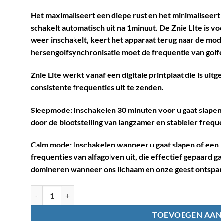
Het maximaliseert een diepe rust en het minimaliseert 
schakelt automatisch uit na 1minuut. De Znie LIte is v
weer inschakelt, keert het apparaat terug naar de modu
hersengolfsynchronisatie moet de frequentie van golfem
Znie Lite werkt vanaf een digitale printplaat die is ui
consistente frequenties uit te zenden.
Sleepmode: Inschakelen 30 minuten voor u gaat slapen. 
door de blootstelling van langzamer en stabieler fre
Calm mode: Inschakelen wanneer u gaat slapen of een r
frequenties van alfagolven uit, die effectief gepaard
domineren wanneer ons lichaam en onze geest ontspan
ZNIE LITE aantal
TOEVOEGEN AA