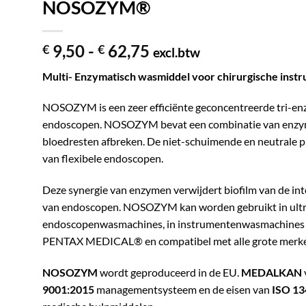
NOSOZYM®
Prijsklasse:
9,50
-
62,75
€
€
excl.btw
€ 9,50
Multi- Enzymatisch wasmiddel voor chirurgische ins
tot
€ 62,75
NOSOZYM is een zeer efficiënte geconcentreerde tri-enz
endoscopen. NOSOZYM bevat een combinatie van enzymen 
bloedresten afbreken. De niet-schuimende en neutrale pH
van flexibele endoscopen.
Deze synergie van enzymen verwijdert biofilm van de in
van endoscopen. NOSOZYM kan worden gebruikt in ultr
endoscopenwasmachines, in instrumentenwasmachines
PENTAX MEDICAL® en compatibel met alle grote merk
NOSOZYM
wordt geproduceerd in de EU.
MEDALKAN
9001:2015
managementsysteem en de eisen van
ISO 13