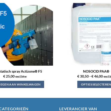
Toevoegen
aan
verlanglijst
statisch spray Actizone® F5
NOSOCID PAA®
Prijs
€
25,00
€
30,50
-
€
46,00
excl.btw
excl.
€ 30,
tot
EGEN AAN WINKELWAGEN
OPTIES SELECTERE
€ 46,
Dit
product
heeft
meerdere
CATEGORIEËN
LEVERANCIER VAN