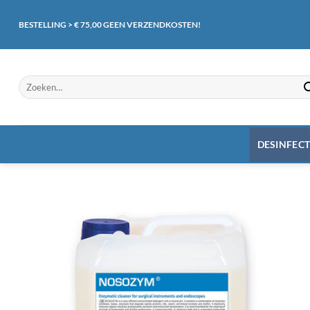
Ga
naar
BESTELLING > € 75,00 GEEN VERZENDKOSTEN!
inhoud
Zoeken
naar:
DESINFEC