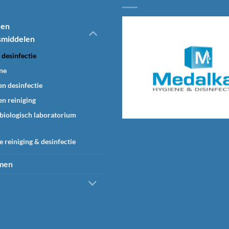
variaties.
Deze
 en
optie
smiddelen
kan
gekozen
desinfectie
worden
ne
op
n desinfectie
de
productp
n reiniging
biologisch laboratorium
 reiniging & desinfectie
emen