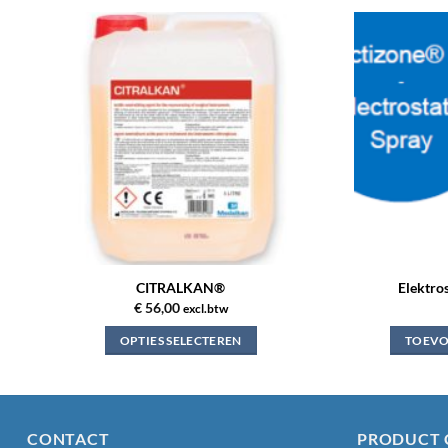
Toevoegen
aan
verlanglijst
CITRALKAN®
Elektro
€
56,00
excl.btw
OPTIES SELECTEREN
TOEVO
Dit
product
heeft
meerdere
CONTACT
PRODUCT 