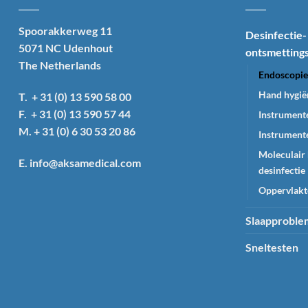
variaties.
Deze
Spoorakkerweg 11
Desinfectie-
optie
5071 NC Udenhout
ontsmetting
kan
The Netherlands
gekozen
Endoscopie 
worden
Hand hygië
T. + 31 (0) 13 590 58 00
op
F. + 31 (0) 13 590 57 44
Instrumente
de
M. + 31 (0) 6 30 53 20 86
productpagina
Instrumente
Moleculair 
E. info@aksamedical.com
desinfectie
Oppervlakte
Slaapprobl
Sneltesten