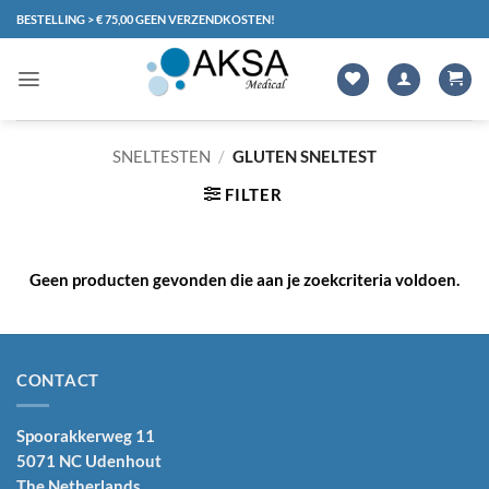
Ga
BESTELLING > € 75,00 GEEN VERZENDKOSTEN!
naar
inhoud
SNELTESTEN
/
GLUTEN SNELTEST
FILTER
Geen producten gevonden die aan je zoekcriteria voldoen.
CONTACT
Spoorakkerweg 11
5071 NC Udenhout
The Netherlands